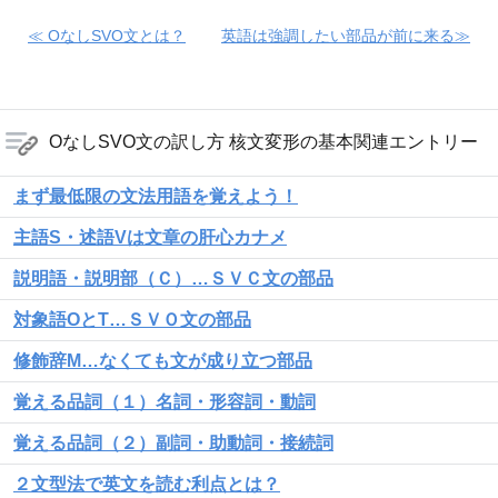
≪ OなしSVO文とは？
英語は強調したい部品が前に来る≫
OなしSVO文の訳し方 核文変形の基本関連エントリー
まず最低限の文法用語を覚えよう！
主語S・述語Vは文章の肝心カナメ
説明語・説明部（Ｃ）…ＳＶＣ文の部品
対象語OとT…ＳＶＯ文の部品
修飾辞M…なくても文が成り立つ部品
覚える品詞（１）名詞・形容詞・動詞
覚える品詞（２）副詞・助動詞・接続詞
２文型法で英文を読む利点とは？