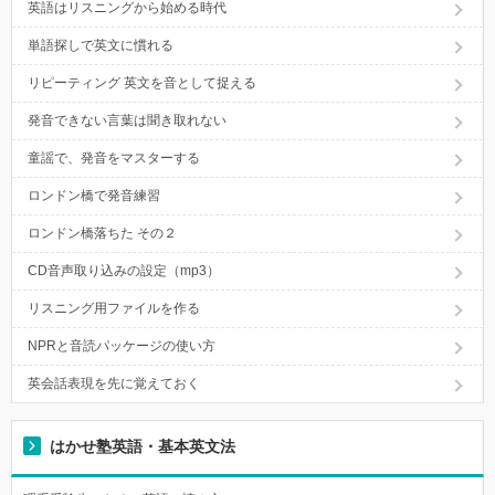
英語はリスニングから始める時代
単語探しで英文に慣れる
リピーティング 英文を音として捉える
発音できない言葉は聞き取れない
童謡で、発音をマスターする
ロンドン橋で発音練習
ロンドン橋落ちた その２
CD音声取り込みの設定（mp3）
リスニング用ファイルを作る
NPRと音読パッケージの使い方
英会話表現を先に覚えておく
はかせ塾英語・基本英文法