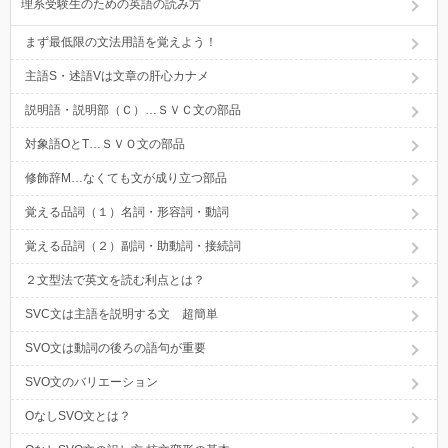
理系受験生のための英語の読み方
まず最低限の文法用語を覚えよう！
主語S・述語Vは文章の肝心カナメ
説明語・説明部（Ｃ）…ＳＶＣ文の部品
対象語OとT…ＳＶＯ文の部品
修飾辞M…なくても文が成り立つ部品
覚える品詞（１）名詞・形容詞・動詞
覚える品詞（２）副詞・助動詞・接続詞
２文型法で英文を読む利点とは？
SVC文は主語を説明する文 超簡単
SVO文は動詞の後ろの語句が重要
SVO文のバリエーション
OなしSVO文とは？