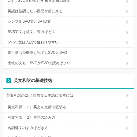
OなしSVO文の訳し方 核文変形の基本
英語は強調したい部品が前に来る
シンプルSVO文とSVTO文
SVS’C文は核文に読みほどく
SVS'C文は入試で狙われやすい
進行形も受動態も完了もSVCとSVO
比較の文も、SVCかSVOで読めばよい
英文和訳の基礎技術
英文和訳のコツ 自然な日本語に訳すには
英文和訳（１）英文を文節で区切る
英文和訳（２）主語の読み方
名詞構文のよみほどき方