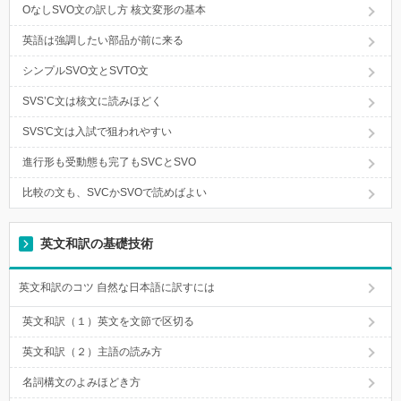
OなしSVO文の訳し方 核文変形の基本
英語は強調したい部品が前に来る
シンプルSVO文とSVTO文
SVS’C文は核文に読みほどく
SVS'C文は入試で狙われやすい
進行形も受動態も完了もSVCとSVO
比較の文も、SVCかSVOで読めばよい
英文和訳の基礎技術
英文和訳のコツ 自然な日本語に訳すには
英文和訳（１）英文を文節で区切る
英文和訳（２）主語の読み方
名詞構文のよみほどき方