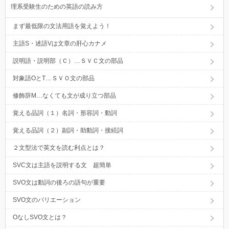
理系受験生のための英語の読み方
まず最低限の文法用語を覚えよう！
主語S・述語Vは文章の肝心カナメ
説明語・説明部（Ｃ）…ＳＶＣ文の部品
対象語OとT…ＳＶＯ文の部品
修飾辞M…なくても文が成り立つ部品
覚える品詞（１）名詞・形容詞・動詞
覚える品詞（２）副詞・助動詞・接続詞
２文型法で英文を読む利点とは？
SVC文は主語を説明する文 超簡単
SVO文は動詞の後ろの語句が重要
SVO文のバリエーション
OなしSVO文とは？