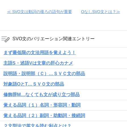
≪ SVO文は動詞の後ろの語句が重要
OなしSVO文とは？≫
SVO文のバリエーション関連エントリー
まず最低限の文法用語を覚えよう！
主語S・述語Vは文章の肝心カナメ
説明語・説明部（Ｃ）…ＳＶＣ文の部品
対象語OとT…ＳＶＯ文の部品
修飾辞M…なくても文が成り立つ部品
覚える品詞（１）名詞・形容詞・動詞
覚える品詞（２）副詞・助動詞・接続詞
２文型法で英文を読む利点とは？