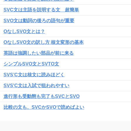
SVC文は主語を説明する文 超簡単
SVO文は動詞の後ろの語句が重要
OなしSVO文とは？
OなしSVO文の訳し方 核文変形の基本
英語は強調したい部品が前に来る
シンプルSVO文とSVTO文
SVS’C文は核文に読みほどく
SVS'C文は入試で狙われやすい
進行形も受動態も完了もSVCとSVO
比較の文も、SVCかSVOで読めばよい