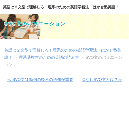
英語は２文型で理解しろ！理系のための英語学習法・はかせ塾英語！
SVO文のバリエーション
英語は２文型で理解しろ！理系のための英語学習法・はかせ塾英
語！
＞
理系受験生のための英語の読み方
＞
SVO文のバリエーシ
ョン
≪ SVO文は動詞の後ろの語句が重要
OなしSVO文とは？≫