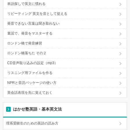
単語探しで英文に慣れる
リピーティング 英文を音として捉える
発音できない言葉は聞き取れない
童謡で、発音をマスターする
ロンドン橋で発音練習
ロンドン橋落ちた その２
CD音声取り込みの設定（mp3）
リスニング用ファイルを作る
NPRと音読パッケージの使い方
英会話表現を先に覚えておく
はかせ塾英語・基本英文法
理系受験生のための英語の読み方