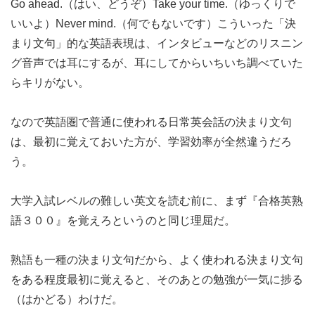
Go ahead.（はい、どうぞ）Take your time.（ゆっくりで
いいよ）Never mind.（何でもないです）こういった「決
まり文句」的な英語表現は、インタビューなどのリスニン
グ音声では耳にするが、耳にしてからいちいち調べていた
らキリがない。
なので英語圏で普通に使われる日常英会話の決まり文句
は、最初に覚えておいた方が、学習効率が全然違うだろ
う。
大学入試レベルの難しい英文を読む前に、まず『合格英熟
語３００』を覚えろというのと同じ理屈だ。
熟語も一種の決まり文句だから、よく使われる決まり文句
をある程度最初に覚えると、そのあとの勉強が一気に捗る
（はかどる）わけだ。