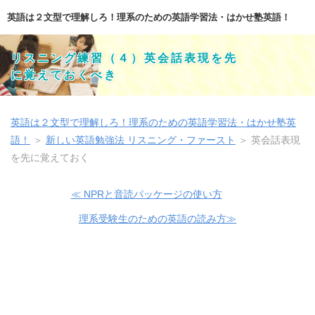
英語は２文型で理解しろ！理系のための英語学習法・はかせ塾英語！
リスニング練習（４）英会話表現を先
に覚えておくべき
英語は２文型で理解しろ！理系のための英語学習法・はかせ塾英
語！
＞
新しい英語勉強法 リスニング・ファースト
＞
英会話表現
を先に覚えておく
≪ NPRと音読パッケージの使い方
理系受験生のための英語の読み方≫