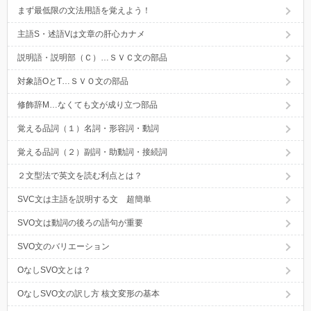
まず最低限の文法用語を覚えよう！
主語S・述語Vは文章の肝心カナメ
説明語・説明部（Ｃ）…ＳＶＣ文の部品
対象語OとT…ＳＶＯ文の部品
修飾辞M…なくても文が成り立つ部品
覚える品詞（１）名詞・形容詞・動詞
覚える品詞（２）副詞・助動詞・接続詞
２文型法で英文を読む利点とは？
SVC文は主語を説明する文 超簡単
SVO文は動詞の後ろの語句が重要
SVO文のバリエーション
OなしSVO文とは？
OなしSVO文の訳し方 核文変形の基本